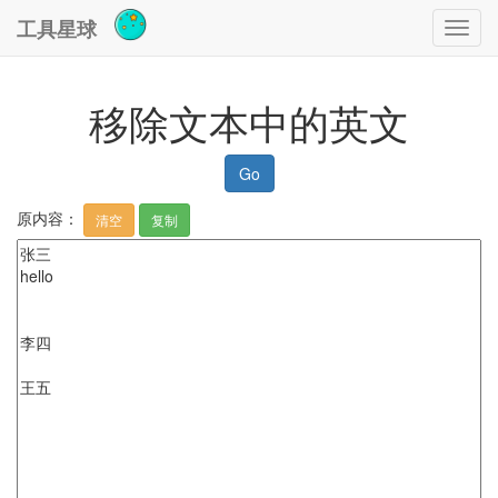
工具星球
Toggl
navig
移除文本中的英文
Go
原内容：
清空
复制