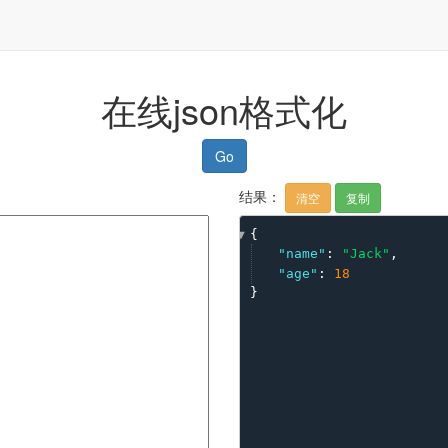
在线json格式化
Go
结果：
清空
复制
{
"name"
: 
"Jack"
,
"age"
: 
18
}